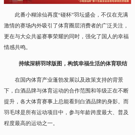
此番小糊涂仙再度“碰杯”羽坛盛会，不仅在充满
激情的赛场内外吸引了体育圈层消费者的广泛关注，
更在与大众共鉴赛事荣耀的同时，强化了国人的幸福
情感共鸣。
持续深耕羽球版图，构筑幸福生活的体育联结
在国内体育产业蓬勃发展以及政策支持的背景
下，白酒品牌与体育运动的合作范围和等级正在不断
提升，各大体育赛事上总能看到白酒品牌的身影。而
羽毛球是所有运动项目中，参与年龄跨度最大、普及
程度最高的运动之一。