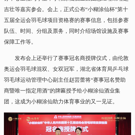
吉壮等嘉宾参会。会上，正式公布“小糊涂仙杯”第十
五届全运会羽毛球项目资格赛的赛事信息，包括参赛
队伍、时间、分组及票务，同时介绍场馆设施及赛事
保障工作等。
发布会上还举行了赛事冠名商授牌仪式，由伦敦
奥运会羽毛球混双、女双冠军，湖北省体育局乒乓球
羽毛球运动管理中心副主任赵芸蕾将“赛事冠名赞助
商暨唯一指定用酒”的牌匾授予给小糊涂仙酒业集
团，这成为小糊涂仙助力体育事业的又一见证。