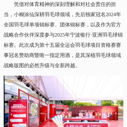
凭借对体育精神的深刻理解和对社会责任的担
当，小糊涂仙深耕羽毛球领域，先后独家冠名2024年
全国羽毛球单项锦标赛、团体锦标赛，以及作为官方
战略合作伙伴深度参与2025年宁波银行·亚洲羽毛球锦
标赛。此次成为第十五届全运会羽毛球项目资格赛赛
事冠名赞助商暨唯一指定用酒，是其深植羽毛球领域
战略版图的必然升级与全新跨越。