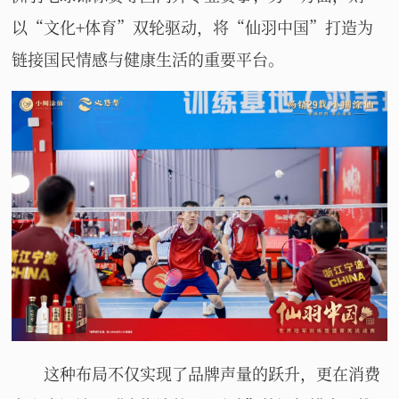
以“文化+体育”双轮驱动，将“仙羽中国”打造为
链接国民情感与健康生活的重要平台。
这种布局不仅实现了品牌声量的跃升，更在消费