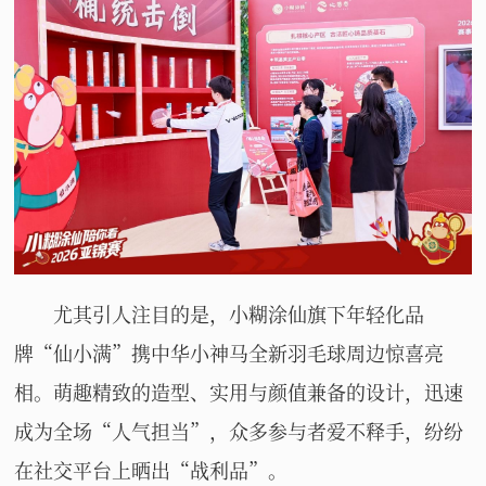
尤其引人注目的是，小糊涂仙旗下年轻化品
牌“仙小满”携中华小神马全新羽毛球周边惊喜亮
相。萌趣精致的造型、实用与颜值兼备的设计，迅速
成为全场“人气担当”，众多参与者爱不释手，纷纷
在社交平台上晒出“战利品”。