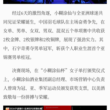
经过6天的激烈角逐，小糊涂仙与全亚洲球迷共
同见证荣耀诞生，中国羽毛球队在主场奋勇争先，在
女单、男单、女双、男双、混双五个单项赛中共收获
2枚金牌、2枚银牌和2枚铜牌，展现了强劲实力。其
中，石宇奇勇夺男单冠军，斩获个人职业生涯首个亚
锦赛男单桂冠。
决赛现场，在“小糊涂仙杯”女子单打颁奖仪式
上，小糊涂仙酒业集团副总经理、市场营销中心负责
人曾琦为冠、亚、季军运动员颁发获奖支票，以美酒
致敬每一份拼搏与荣耀。