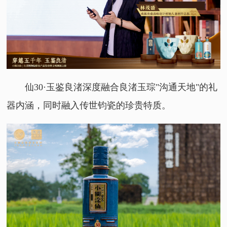
仙30·玉鉴良渚深度融合良渚玉琮"沟通天地"的礼
器内涵，同时融入传世钧瓷的珍贵特质。