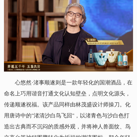
心悠然·渚事顺遂则是一款年轻化的国潮酒品，在
命名上巧用谐音打通文化认知壁垒，点明文化源头，
传递顺遂祝福。该产品同样由林茂盛设计师操刀。化
用唐诗中的"渚清沙白鸟飞回"，以渚青色与沙白色打
造出古典而不沉闷的质感外观，并将神人兽面纹、鸟