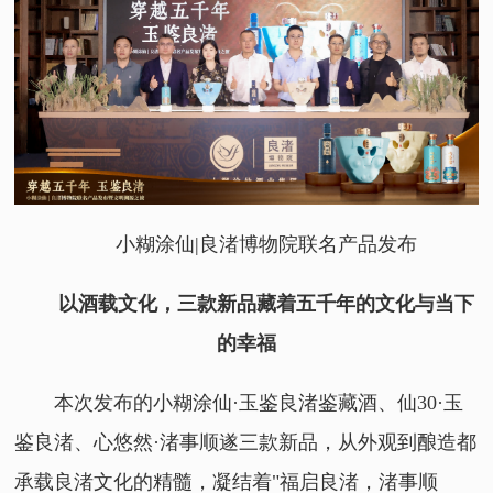
小糊涂仙|良渚博物院联名产品发布
以酒载文化，三款新品藏着五千年的文化与当下
的幸福
本次发布的小糊涂仙·玉鉴良渚鉴藏酒、仙30·玉
鉴良渚、心悠然·渚事顺遂三款新品，从外观到酿造都
承载良渚文化的精髓，凝结着"福启良渚，渚事顺