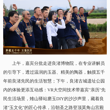
上午，嘉宾分批走进良渚博物院，在专业讲解员
的引导下，透过温润的玉器、精美的陶器，触摸五千
年前良渚先民的生活智慧；下午，良渚古城遗址公园
内的体验更添互动感：VR大空间技术带嘉宾"亲历"先
民生活场景，雉山驿站磨玉DIY的沙沙声里，藏着良
渚"玉文化"的匠心传承，沿朝圣之路登顶莫角山宫殿