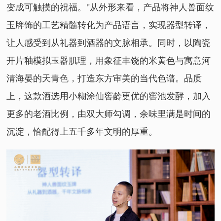
变成可触摸的祝福。"从外形来看，产品将神人兽面纹
玉牌饰的工艺精髓转化为产品语言，实现器型转译，
让人感受到从礼器到酒器的文脉相承。同时，以陶瓷
开片釉模拟玉器肌理，用象征丰饶的米黄色与寓意河
清海晏的天青色，打造东方审美的当代色谱。品质
上，这款酒选用小糊涂仙窖龄更优的窖池发酵，加入
更多的老酒比例，由双大师勾调，余味里满是时间的
沉淀，恰配得上五千多年文明的厚重。