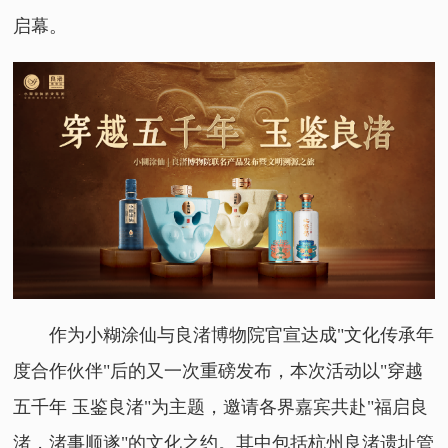
启幕。
作为小糊涂仙与良渚博物院官宣达成"文化传承年
度合作伙伴"后的又一次重磅发布，本次活动以"穿越
五千年 玉鉴良渚"为主题，邀请各界嘉宾共赴"福启良
渚，渚事顺遂"的文化之约。其中包括杭州良渚遗址管