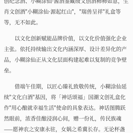
创纪念酒、小糊涂仙·酱酒鉴藏级文创酒柿柿如意，生
肖文创酒"小糊涂仙·源起红山"，"瑞兽呈祥"礼盒等
等，无不如此。
以文化创新赋能品牌价值，以文化价值强化企业
主张。依托持续输出文化内涵深厚、设计差异化的产
品，小糊涂仙正从文化层面构建起难以复制的竞争壁
垒。
借端午佳期，以匠心臻礼致敬传统，小糊涂仙延
续"文化白酒"基因，将「神话颂福」国潮文创礼盒化
作"用心酿就幸福生活"使命的具象表达。神话图腾跃
然眼前，浓香佳酿浸润心间，赠一份礼，传民族魂
——愿神农之安康永驻，女娲之希冀长存。无论杯盏