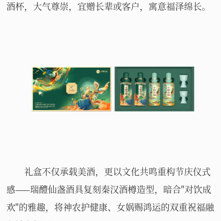
酒杯，大气尊崇，宜赠长辈或客户，寓意福泽绵长。
礼盒不仅承载美酒，更以文化共鸣重构节庆仪式
感——瑞醴仙盏酒具复刻秦汉酒樽造型，暗合"对饮成
欢"的雅趣，将神农护健康、女娲赐鸿运的双重祝福融