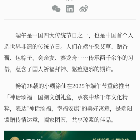
端午是中国四大传统节日之一，也是中国首个入
选世界非遗的传统节日。人们在端午采艾草、赠香
囊、包粽子、会亲友、赛龙舟……传承两千余年的习
俗，蕴含了国人祈福拜神、驱瘟避邪的期许。
畅销28载的小糊涂仙在2025年端午节重磅推出
「神话颂福」国潮文创礼盒，承袭中华千年文化精
粹，表达"神话颂福，幸福安康"的美好寓意，是端阳
馈赠传情达意，阖家团圆，共享琼浆的佳品。