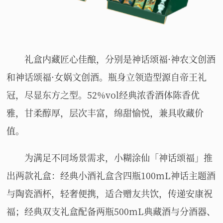
礼盒内藏匠心佳酿，分别是神话颂福·神农文创酒
和神话颂福·女娲文创酒。瓶身立领造型源自帝王礼
冠，尽显东方之型。52%vol经典浓香酒体陈香优
雅，甘柔醇厚，层次丰富，绵甜愉悦，兼具收藏价
值。
为满足不同场景需求，小糊涂仙「神话颂福」推
出两款礼盒：经典小酒礼盒含四瓶100mL神话主题酒
与陶瓷酒杯，轻奢便携，适合赠友共饮，传递安康祝
福；经典双支礼盒配备两瓶500mL典藏酒与分酒器、