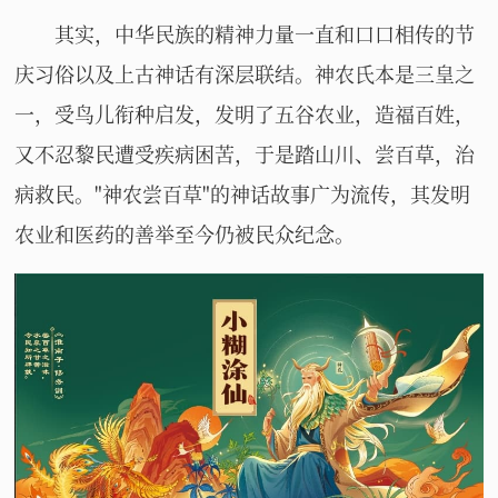
其实，中华民族的精神力量一直和口口相传的节
庆习俗以及上古神话有深层联结。神农氏本是三皇之
一，受鸟儿衔种启发，发明了五谷农业，造福百姓，
又不忍黎民遭受疾病困苦，于是踏山川、尝百草，治
病救民。"神农尝百草"的神话故事广为流传，其发明
农业和医药的善举至今仍被民众纪念。