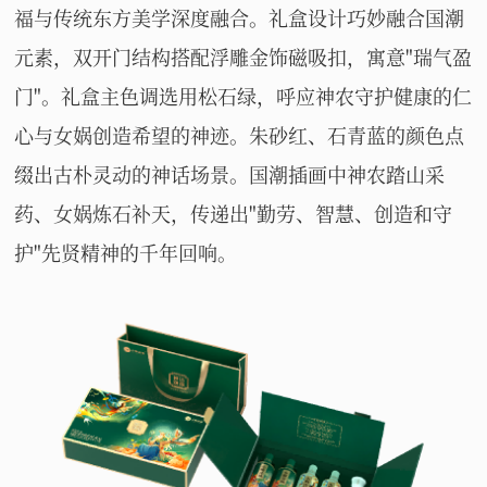
福与传统东方美学深度融合。礼盒设计巧妙融合国潮
元素，双开门结构搭配浮雕金饰磁吸扣，寓意"瑞气盈
门"。礼盒主色调选用松石绿，呼应神农守护健康的仁
心与女娲创造希望的神迹。朱砂红、石青蓝的颜色点
缀出古朴灵动的神话场景。国潮插画中神农踏山采
药、女娲炼石补天，传递出"勤劳、智慧、创造和守
护"先贤精神的千年回响。