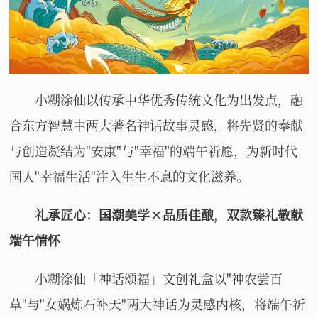
小糊涂仙以传承中华优秀传统文化为出发点，融
合东方智慧中两大著名神话故事灵感，将先贤的奉献
与创造凝结为"安康"与"幸福"的端午祈愿，为新时代
国人"幸福生活"注入生生不息的文化滋养。
礼承匠心：国潮美学×品质佳酿，双款臻礼敬献
端午情怀
小糊涂仙「神话颂福」文创礼盒以"神农尝百
草"与"女娲炼石补天"两大神话为灵感内核，将端午祈